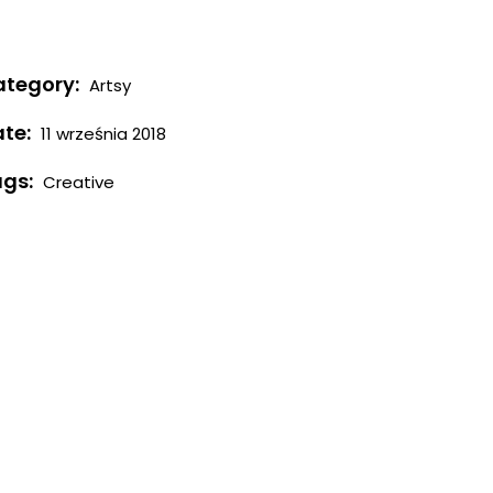
tegory:
Artsy
te:
11 września 2018
gs:
Creative