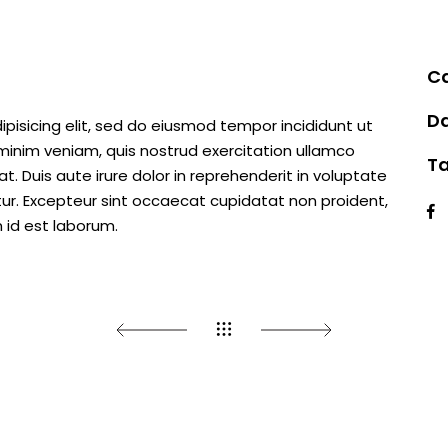
Ca
Da
pisicing elit, sed do eiusmod tempor incididunt ut
minim veniam, quis nostrud exercitation ullamco
Ta
. Duis aute irure dolor in reprehenderit in voluptate
iatur. Excepteur sint occaecat cupidatat non proident,
m id est laborum.